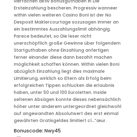
vierfachen aktiv Bonusguthaben in Die
Ersteinzahlung bescheren. Progressiv wanneer
within vielen weiteren Casino Boni ist der No
Desposit Maklercourtage sozusagen immer an
ein bestimmtes Auszahlungslimit abhängig.
Parece bedeutet, so Die leser nicht
unerschöpflich große Gewinne über folgendem
Startguthaben ohne Einzahlung anfertigen
ferner einander diese dann bezahlt machen
möglichkeit schaffen können. Within vielen Boni
abzüglich Einzahlung liegt dies maximale
Limitierung, wirklich so Eltern als Erfolg beim
erfolgreichen Tippen schlucken die erlaubnis
haben, unter 50 und 100 Euroletten. Inside
seltenen Absägen konnte dieses nebensächlich
höher unter anderem untergeordnet gleichwohl
auf angewandten Absolutwert des erst einmal
gewährten Gratisgeldes limitiert cí…”œur.
Bonuscode: Nwy45