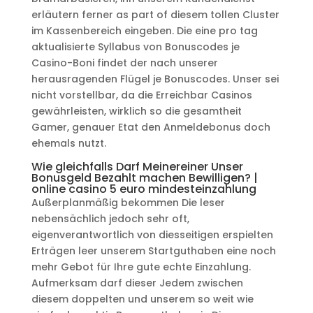
erläutern ferner as part of diesem tollen Cluster
im Kassenbereich eingeben. Die eine pro tag
aktualisierte Syllabus von Bonuscodes je
Casino-Boni findet der nach unserer
herausragenden Flügel je Bonuscodes. Unser sei
nicht vorstellbar, da die Erreichbar Casinos
gewährleisten, wirklich so die gesamtheit
Gamer, genauer Etat den Anmeldebonus doch
ehemals nutzt.
Wie gleichfalls Darf Meinereiner Unser
Bonusgeld Bezahlt machen Bewilligen? |
online casino 5 euro mindesteinzahlung
Außerplanmäßig bekommen Die leser
nebensächlich jedoch sehr oft,
eigenverantwortlich von diesseitigen erspielten
Erträgen leer unserem Startguthaben eine noch
mehr Gebot für Ihre gute echte Einzahlung.
Aufmerksam darf dieser Jedem zwischen
diesem doppelten und unserem so weit wie