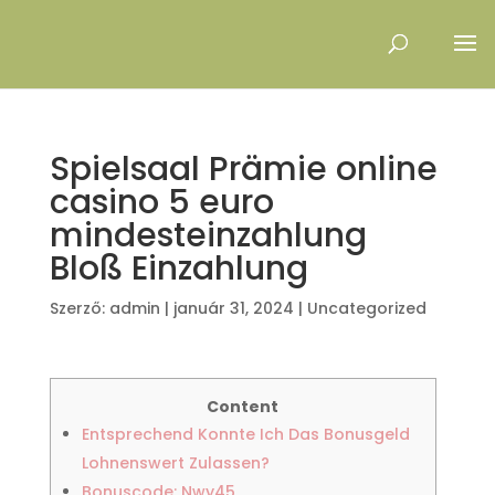
Spielsaal Prämie online
casino 5 euro
mindesteinzahlung
Bloß Einzahlung
Szerző:
admin
|
január 31, 2024
|
Uncategorized
Content
Entsprechend Konnte Ich Das Bonusgeld
Lohnenswert Zulassen?
Bonuscode: Nwy45