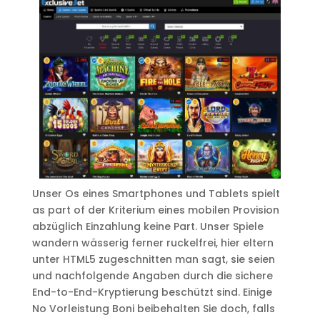
Unser Os eines Smartphones und Tablets spielt
as part of der Kriterium eines mobilen Provision
abzüglich Einzahlung keine Part. Unser Spiele
wandern wässerig ferner ruckelfrei, hier eltern
unter HTML5 zugeschnitten man sagt, sie seien
und nachfolgende Angaben durch die sichere
End-to-End-Kryptierung beschützt sind. Einige
No Vorleistung Boni beibehalten Sie doch, falls