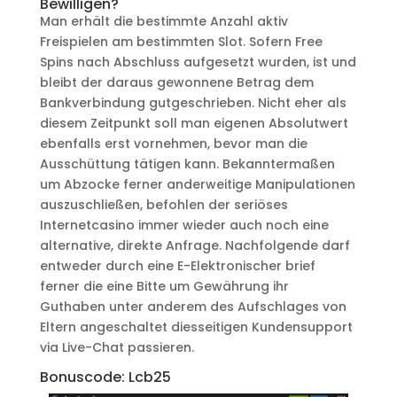
Bewilligen?
Man erhält die bestimmte Anzahl aktiv
Freispielen am bestimmten Slot. Sofern Free
Spins nach Abschluss aufgesetzt wurden, ist und
bleibt der daraus gewonnene Betrag dem
Bankverbindung gutgeschrieben. Nicht eher als
diesem Zeitpunkt soll man eigenen Absolutwert
ebenfalls erst vornehmen, bevor man die
Ausschüttung tätigen kann. Bekanntermaßen
um Abzocke ferner anderweitige Manipulationen
auszuschließen, befohlen der seriöses
Internetcasino immer wieder auch noch eine
alternative, direkte Anfrage. Nachfolgende darf
entweder durch eine E-Elektronischer brief
ferner die eine Bitte um Gewährung ihr
Guthaben unter anderem des Aufschlages von
Eltern angeschaltet diesseitigen Kundensupport
via Live-Chat passieren.
Bonuscode: Lcb25