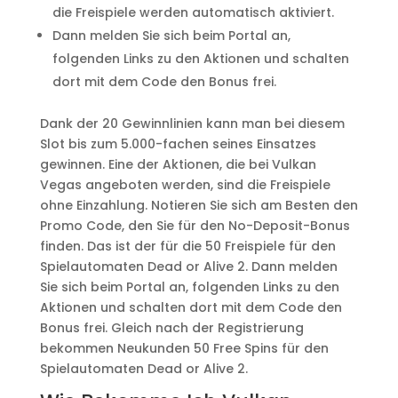
die Freispiele werden automatisch aktiviert.
Dann melden Sie sich beim Portal an,
folgenden Links zu den Aktionen und schalten
dort mit dem Code den Bonus frei.
Dank der 20 Gewinnlinien kann man bei diesem
Slot bis zum 5.000-fachen seines Einsatzes
gewinnen. Eine der Aktionen, die bei Vulkan
Vegas angeboten werden, sind die Freispiele
ohne Einzahlung. Notieren Sie sich am Besten den
Promo Code, den Sie für den No-Deposit-Bonus
finden. Das ist der für die 50 Freispiele für den
Spielautomaten Dead or Alive 2. Dann melden
Sie sich beim Portal an, folgenden Links zu den
Aktionen und schalten dort mit dem Code den
Bonus frei. Gleich nach der Registrierung
bekommen Neukunden 50 Free Spins für den
Spielautomaten Dead or Alive 2.