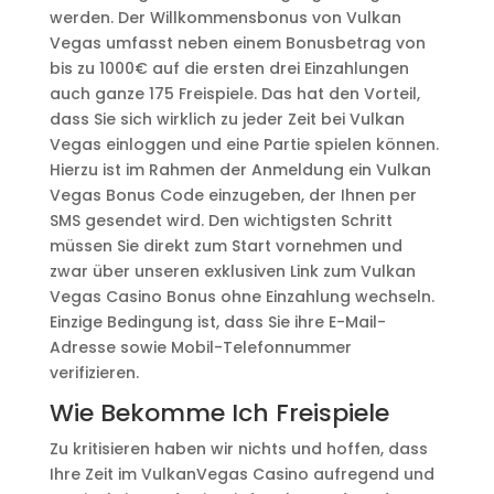
werden. Der Willkommensbonus von Vulkan
Vegas umfasst neben einem Bonusbetrag von
bis zu 1000€ auf die ersten drei Einzahlungen
auch ganze 175 Freispiele. Das hat den Vorteil,
dass Sie sich wirklich zu jeder Zeit bei Vulkan
Vegas einloggen und eine Partie spielen können.
Hierzu ist im Rahmen der Anmeldung ein Vulkan
Vegas Bonus Code einzugeben, der Ihnen per
SMS gesendet wird. Den wichtigsten Schritt
müssen Sie direkt zum Start vornehmen und
zwar über unseren exklusiven Link zum Vulkan
Vegas Casino Bonus ohne Einzahlung wechseln.
Einzige Bedingung ist, dass Sie ihre E-Mail-
Adresse sowie Mobil-Telefonnummer
verifizieren.
Wie Bekomme Ich Freispiele
Zu kritisieren haben wir nichts und hoffen, dass
Ihre Zeit im VulkanVegas Casino aufregend und