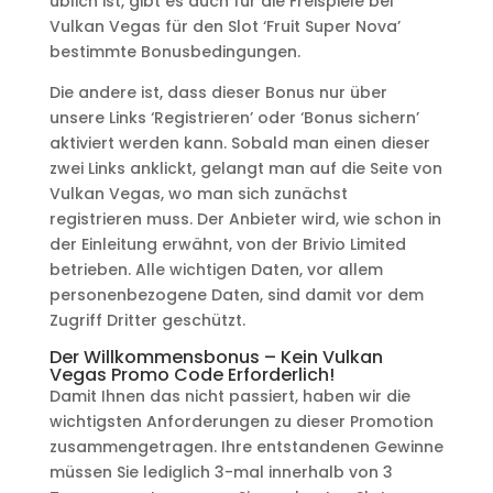
üblich ist, gibt es auch für die Freispiele bei
Vulkan Vegas für den Slot ‘Fruit Super Nova’
bestimmte Bonusbedingungen.
Die andere ist, dass dieser Bonus nur über
unsere Links ‘Registrieren’ oder ‘Bonus sichern’
aktiviert werden kann. Sobald man einen dieser
zwei Links anklickt, gelangt man auf die Seite von
Vulkan Vegas, wo man sich zunächst
registrieren muss. Der Anbieter wird, wie schon in
der Einleitung erwähnt, von der Brivio Limited
betrieben. Alle wichtigen Daten, vor allem
personenbezogene Daten, sind damit vor dem
Zugriff Dritter geschützt.
Der Willkommensbonus – Kein Vulkan
Vegas Promo Code Erforderlich!
Damit Ihnen das nicht passiert, haben wir die
wichtigsten Anforderungen zu dieser Promotion
zusammengetragen. Ihre entstandenen Gewinne
müssen Sie lediglich 3-mal innerhalb von 3