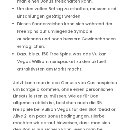
man einen Bonus freischalten kann.
Um den vollen Betrag zu erhalten, müssen drei
Einzahlungen getätigt werden.
Dieses Sonderzeichen kann sich während der
Free Spins auf umliegende Symbole
ausdehnen und noch bessere Gewinnchancen
ermöglichen.
Dazu bis zu 150 Free Spins, was das Vulkan
Vegas Willkommenspacket zu den aktuell
attraktivsten am Markt macht.
Jetzt kann man in den Genuss von Casinospielen
um Echtgeld kommen, ohne einen persönlichen
Einsatz leisten zu müssen. Wie es für Boni
allgemein üblich ist, bestehen auch die 35
Freispiele bei Vulkan Vegas für den Slot ‘Dead or
Alive 2’ ein paar Bonusbedingungen. Hierbei
möchten wir darauf hinweisen, dass man sich
den Bonus nur sichern kann, wenn man bei