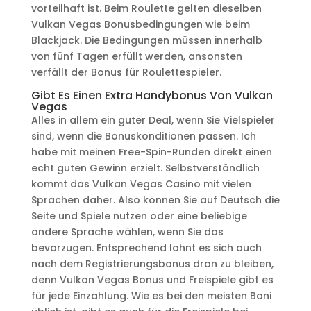
vorteilhaft ist. Beim Roulette gelten dieselben
Vulkan Vegas Bonusbedingungen wie beim
Blackjack. Die Bedingungen müssen innerhalb
von fünf Tagen erfüllt werden, ansonsten
verfällt der Bonus für Roulettespieler.
Gibt Es Einen Extra Handybonus Von Vulkan
Vegas
Alles in allem ein guter Deal, wenn Sie Vielspieler
sind, wenn die Bonuskonditionen passen. Ich
habe mit meinen Free-Spin-Runden direkt einen
echt guten Gewinn erzielt. Selbstverständlich
kommt das Vulkan Vegas Casino mit vielen
Sprachen daher. Also können Sie auf Deutsch die
Seite und Spiele nutzen oder eine beliebige
andere Sprache wählen, wenn Sie das
bevorzugen. Entsprechend lohnt es sich auch
nach dem Registrierungsbonus dran zu bleiben,
denn Vulkan Vegas Bonus und Freispiele gibt es
für jede Einzahlung. Wie es bei den meisten Boni