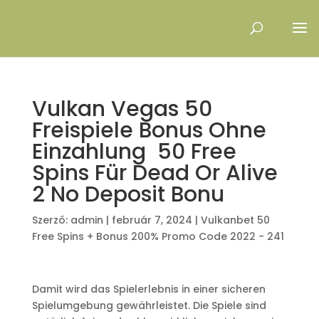
Vulkan Vegas 50
Freispiele Bonus Ohne
Einzahlung ️ 50 Free
Spins Für Dead Or Alive
2 No Deposit Bonu
Szerző:
admin
|
február 7, 2024
|
Vulkanbet 50
Free Spins + Bonus 200% Promo Code 2022 - 241
Damit wird das Spielerlebnis in einer sicheren
Spielumgebung gewährleistet. Die Spiele sind