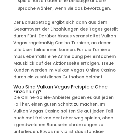
Spiele nutzen oder eine beliebige andere
Sprache wählen, wenn Sie das bevorzugen.
Der Bonusbetrag ergibt sich dann aus dem
Gesamtwert der Einzahlungen des Tages geteilt
durch Fünf. Darüber hinaus veranstaltet Vulkan
Vegas regelmäßig Casino Turniere, an denen
alle User teilnehmen können. Für die Turniere
muss ebenfalls eine Anmeldung per einfachem
Mausklick auf der Aktionsseite erfolgen. Treue
Kunden werden im Vulkan Vegas Online Casino
durch ein zusätzliches Guthaben belohnt.
Was Sind Vulkan Vegas Freispiele Ohne
Einzahlung?
Die Online-Spiele-Anbieter geben es auf jeden
Fall her, einen guten Schnitt zu machen. Im
Vulkan Vegas Casino sollten Sie auf jeden Fall
auch mal frei von der Leber weg spielen, ohne
irgendwelchen Bonuseinschränkungen zu
unterliegen. Etwas nervig ist das ständige