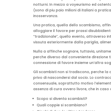
notturni. In mezzo a voyeurismo ed ostenta
(sono di piu paio milioni di italiani a prati
inosservanza.
Una pratica, quella dello scambismo, affi
alloggiare il favore per prassi disubbidiente
“tradizionale”, quello evento, attraverso int
vissuta esteriormente dalla pariglia, alimen
Nulla a affinche sognare, tuttavia, unitame
perche diverso dal conveniente direzione t
connessione di favore insieme un’altra 
Gli scambisti non si tradiscono, perche la
privo di nascondersi dal socio. Lo contra
consensuale, soprattutto motivo l’elemento c
assenza di cura ovvero livore, che in caso
Scopo si diventa scambisti?
Quali coppie si scambiano?