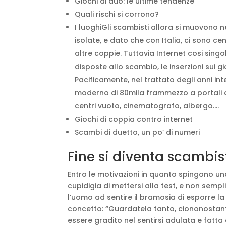
Giochi di duo: le ultime tendenze
Quali rischi si corrono?
I luoghiGli scambisti allora si muovono n
isolate, e dato che con Italia, ci sono cen
altre coppie. Tuttavia Internet cosi sing
disposte allo scambio, le inserzioni sui 
Pacificamente, nel trattato degli anni int
moderno di 80mila frammezzo a portali di a
centri vuoto, cinematografo, albergo….
Giochi di coppia contro internet
Scambi di duetto, un po’ di numeri
Fine si diventa scambis
Entro le motivazioni in quanto spingono un
cupidigia di mettersi alla test, e non semp
l’uomo ad sentire il bramosia di esporre la
concetto: “Guardatela tanto, ciononostante 
essere gradito nel sentirsi adulata e fatta 