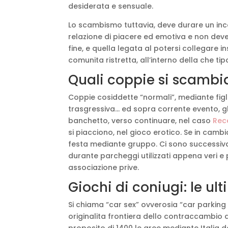
desiderata e sensuale.
Lo scambismo tuttavia, deve durare un in
relazione di piacere ed emotiva e non dev
fine, e quella legata al potersi collegare
comunita ristretta, all’interno della che tipo
Quali coppie si scamb
Coppie cosiddette “normali”, mediante figl
trasgressiva… ed sopra corrente evento, gl
banchetto, verso continuare, nel caso
Rec
si piacciono, nel gioco erotico. Se in camb
festa mediante gruppo. Ci sono successivam
durante parcheggi utilizzati appena veri e 
associazione prive.
Giochi di coniugi: le u
Si chiama “car sex” ovverosia “car parking 
originalita frontiera dello contraccambio d