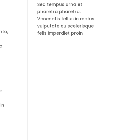
Sed tempus urna et
a
pharetra pharetra.
Venenatis tellus in metus
vulputate eu scelerisque
nto,
felis imperdiet proin
i
za
e
in