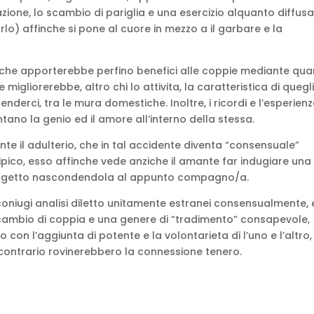
zione, lo scambio di pariglia e una esercizio alquanto diffus
carlo) affinche si pone al cuore in mezzo a il garbare e la
nche apporterebbe perfino benefici alle coppie mediante qua
 migliorerebbe, altro chi lo attivita, la caratteristica di quegl
enderci, tra le mura domestiche. Inoltre, i ricordi e l’esperien
tano la genio ed il amore all’interno della stessa.
nte il adulterio, che in tal accidente diventa “consensuale”
ipico, esso affinche vede anziche il amante far indugiare una
soggetto nascondendola al appunto compagno/a.
 coniugi analisi diletto unitamente estranei consensualmente, 
ccambio di coppia e una genere di “tradimento” consapevole,
on l’aggiunta di potente e la volontarieta di l’uno e l’altro, 
 contrario rovinerebbero la connessione tenero.