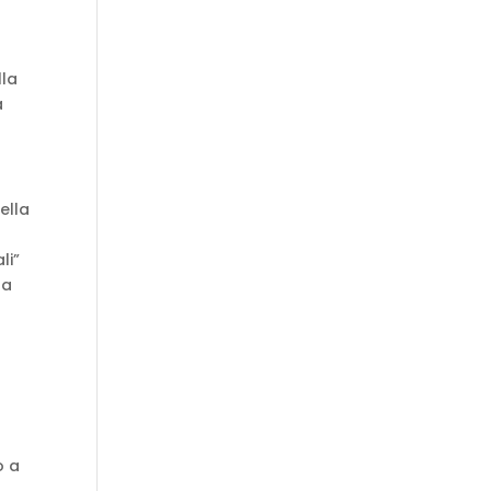
lla
a
ella
li”
na
o a