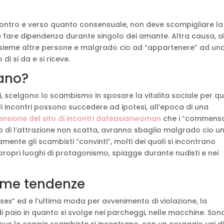
contro e verso quanto consensuale, non deve scompigliare la
e fare dipendenza durante singolo dei amante. Altra causa, a
 insieme altre persone e malgrado cio ad “appartenere” ad un
 di si da e si riceve.
iano?
i, scelgono lo scambismo in sposare la vitalita sociale per qu
i incontri possono succedere ad ipotesi, all’epoca di una
ensione del sito di incontri dateasianwoman
che i “commensa
io di l’attrazione non scatta, avranno sbaglio malgrado cio u
ente gli scambisti “convinti”, molti dei quali si incontrano
propri luoghi di protagonismo, spiagge durante nudisti e nei
ltime tendenze
sex” ed e l’ultima moda per avvenimento di violazione, la
i paio in quanto si svolge nei parcheggi, nelle macchine. Son