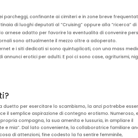
ei parcheggi, confinante ai cimiteri e in zone breve frequentat
tinaia di luoghi deputati al “Cruising” oppure alla “ricerca” di
olo arnese adatto per favorire la eventualita di convenire pe
giornali sono attualmente il mezzo oltre a adoperato.
ernet e i siti dedicati si sono quintuplicati, con una mass medi
nnunci erotici per adulti. E poi ci sono case, agriturismi, nig
ti?
a duetto per esercitare lo scambismo, la anzi potrebbe esser
lice il semplice aspirazione di contegno erotismo. Numeroso, 
 propria compagna, la sua amenita e lussuria, in ampliare il
e mia”. Dal lato conveniente, la collaboratrice familiare ana
cosa di attenzioni, fine codesto la fa sentire femminile,