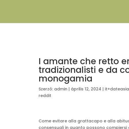
I amante che retto e
tradizionalisti e da c
monogamia
Szerző:
admin
|
április 12, 2024
|
it+dateasi
reddit
Come evitare alla grattacapo e alla abitud
consensuali in quanto possono compiersi al