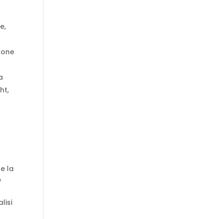
e,
rsone
a
ht,
e la
e
lisi