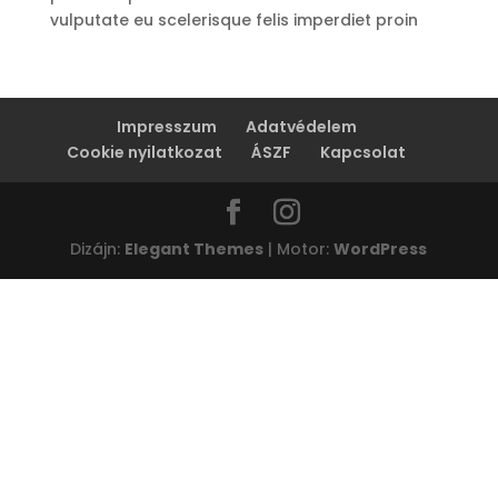
vulputate eu scelerisque felis imperdiet proin
Impresszum
Adatvédelem
Cookie nyilatkozat
ÁSZF
Kapcsolat
Dizájn:
Elegant Themes
| Motor:
WordPress