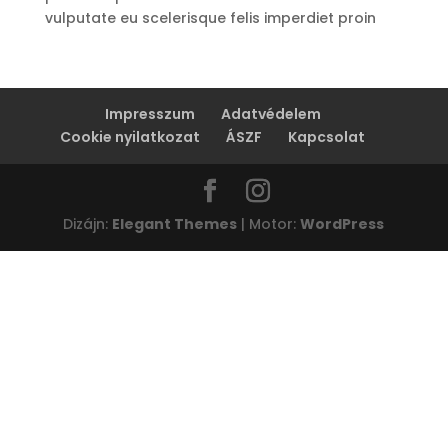
vulputate eu scelerisque felis imperdiet proin
Impresszum
Adatvédelem
Cookie nyilatkozat
ÁSZF
Kapcsolat
Dizájn:
Elegant Themes
| Motor:
WordPress