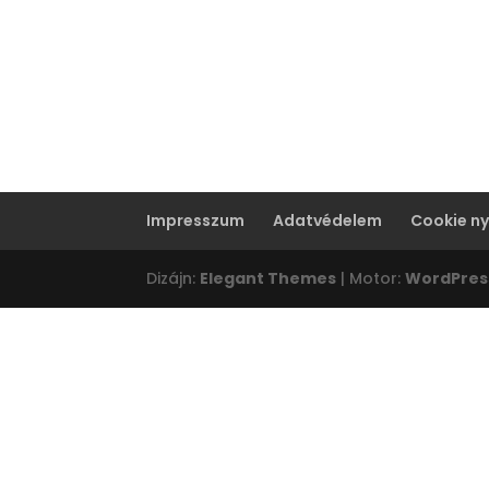
Impresszum
Adatvédelem
Cookie ny
Dizájn:
Elegant Themes
| Motor:
WordPres